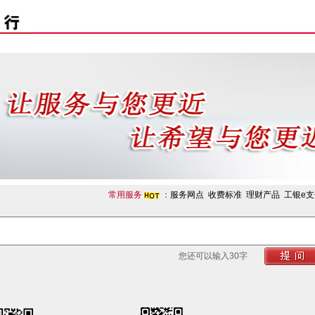
常用服务
：
服务网点
收费标准
理财产品
工银e支
您
还
可以输入
30
字