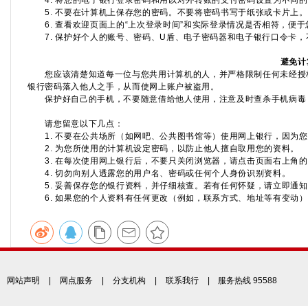
4. 将您的电子银行登录密码和用以对外转账的支付密码设置为不同的
5. 不要在计算机上保存您的密码。不要将密码书写于纸张或卡片上。
6. 查看欢迎页面上的“上次登录时间”和实际登录情况是否相符，便于
7. 保护好个人的账号、密码、U盾、电子密码器和电子银行口令卡，
避免计
您应该清楚知道每一位与您共用计算机的人，并严格限制任何未经授权
银行密码落入他人之手，从而使网上账户被盗用。
保护好自己的手机，不要随意借给他人使用，注意及时查杀手机病毒；
请您留意以下几点：
1. 不要在公共场所（如网吧、公共图书馆等）使用网上银行，因为您
2. 为您所使用的计算机设定密码，以防止他人擅自取用您的资料。
3. 在每次使用网上银行后，不要只关闭浏览器，请点击页面右上角的“
4. 切勿向别人透露您的用户名、密码或任何个人身份识别资料。
5. 妥善保存您的银行资料，并仔细核查。若有任何怀疑，请立即通知
6. 如果您的个人资料有任何更改（例如，联系方式、地址等有变动）
网站声明
|
网点服务
|
分支机构
|
联系我行
| 服务热线 95588