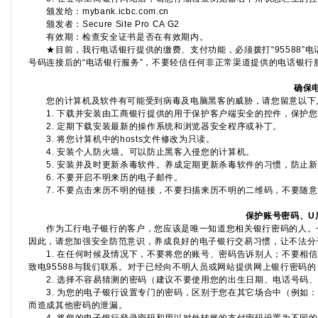
颁发给：mybank.icbc.com.cn
颁发者：Secure Site Pro CA G2
有效期：检查安全证书是否在有效期内。
★目前，我行电话银行提供的缴费、支付功能，必须拨打“95588”
号码连接后的“电话银行服务”，不要轻信任何非正常渠道提供的电话银行
确保
您的计算机及软件有可能受到病毒及电脑黑客的威胁，请您留意以下
1. 下载并安装由工商银行提供的用于保护客户端安全的控件，保护您
2. 定期下载安装最新的操作系统和浏览器安全程序或补丁。
3. 将您计算机中的hosts文件修改为只读。
4. 安装个人防火墙。可以防止黑客入侵您的计算机。
5. 安装并及时更新杀毒软件。养成定期更新杀毒软件的习惯，防止新
6. 不要开启不明来历的电子邮件。
7. 不要点击来历不明的链接，不要扫描来历不明的二维码，不要随意
保护账号密码、U
作为工行电子银行的客户，您应该是唯一知道您相关银行密码的人。一
因此，请您加强安全防范意识，养成良好的电子银行交易习惯，让不法分
1. 在任何时候及情况下，不要将您的账号、密码告诉别人；不要相信
致电95588与我们联系。对于已经向不明人员或网站提供网上银行密码
2. 选择不容易猜测的密码（建议不要使用您的出生日期、电话号码、
3. 为您的电子银行设置专门的密码，区别于您在其它场合中（例如：
而造成其他密码的泄漏。