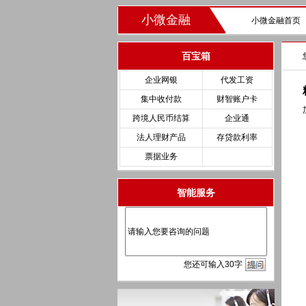
小微金融
小微金融首页
百宝箱
企业网银
代发工资
集中收付款
财智账户卡
跨境人民币结算
企业通
法人理财产品
存贷款利率
票据业务
智能服务
您
还
可输入
30
字