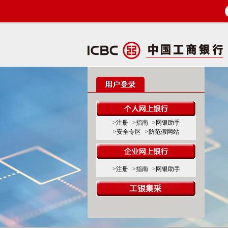
>注册
>指南
>网银助手
>安全专区
>防范假网站
>注册
>指南
>网银助手