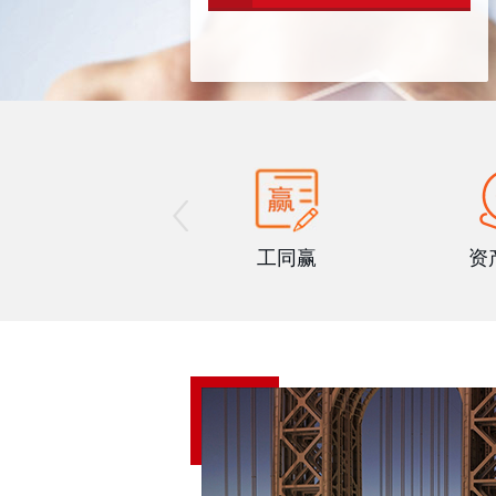
›
工同赢
资