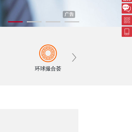
您
环球撮合荟
工银薪管家