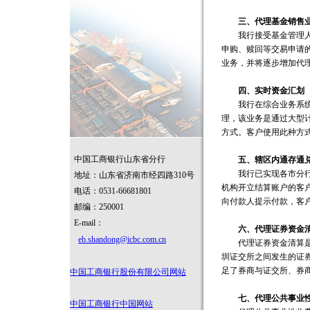
三、代理基金销售
我行接受基金管理人的
申购、赎回等交易申请
业务，并将逐步增加代
四、实时资金汇划
我行在综合业务系统中
理，该业务是通过大型
方式。客户使用此种方
中国工商银行山东省分行
五、辖区内通存通兑
我行已实现各市分行辖
地址：山东省济南市经四路310号
机构开立结算账户的客
电话：0531-66681801
向付款人提示付款，客
邮编：250001
E-mail：
六、代理证券资金
eb.shandong@icbc.com.cn
代理证券资金清算是我
圳证交所之间发生的证
足了券商与证交所、券
中国工商银行股份有限公司网站
七、代理公共事业性
中国工商银行中国网站