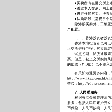
●买卖所有在港交所上市的
●透过专人交易、网上银
●进行孖展买卖、股票
●认购新股（需视乎个别
除港股买卖外，工银亚洲
产配置。
（二）香港投资者投资
香港本地投资者也可以委
上交所进行申报，买卖规定
试点初期，沪股通股票范围
票。但是，被上交所实施风
的股票（即B股）也不纳入
有关沪港通更多内容，请
http://www.hkex.com.hk/chi
链接：
http://edu.sse.com.cn
☆ 人民币服务
根据香港金融管理局的相关
服务，包括人民币账户开立
币保险、人民币按揭、人民