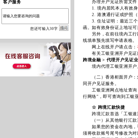
办理开户见证所需文件
客户服务
1. 境内居民本人有效身
2. 港澳通行证或护照（
3. 住址证明：最近三个
函。如有效身份证上地址可
您
还
可输入
30
字
另外，在前往境内工行网
线填单预先填写申请表格。
网上在线开户请点击：
有关工银亚洲开户见证服
跨境金融 > 代理开户见证
境内代理工银亚洲开户见
（二）香港柜面开户：您
同开户见证服务。
工银亚洲网点地址查询：
行网络”，即可查询到工银
☆ 跨境汇款快捷
跨境汇款首选「工银速汇
（一）从其他银行汇款
如果您的资金在内地，可
须将收款账号尾号修改为对