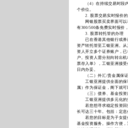
（4）在持续交易时段内，
个价位。
2. 股票交易实时报价的
网银股票买卖界面可以看
有300/500条免费实时
3. 股票转托管的办理
已在香港其他银行或券商
资产转托管至工银亚洲。从
资人开立多个证券账户，已
户。投资人需分别向转出机
票存入单》，工银亚洲接受
日内办妥。
（二）外汇/贵金属保证
工银亚洲提供全面的保证
属）作为保证金，阁下就可
（三）债券、基金投资
工银亚洲提供多元化的投
若您想寻求稳定投资回报
长可达三十年。包括：定息
若您的目标是为子女提供
基金投资服务。操作方便，