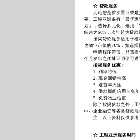
☆ 贷款服务
无论您是首次置业或是换
要。工银亚洲备有「最优惠
划」，选择多元化；选用「
结余之60%，次年起为贷款
按揭贷款服务适用于楼花
达物业市值的70%，如选择
申请程序简便，只需提供
个月发出之住址证明便可透
按揭服务优惠：
1. 利率特低
2. 现金回赠特高
3. 送首年火险
4. 供款期间信用卡免年
5. 免费物业估值
除了按揭贷款之外，工银
中小企业融资等各类贷款服
注：以上资料仅供参考。
☆ 工银亚洲服务时间