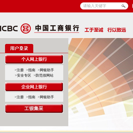
>注册
>指南
>网银助手
>安全专区
>防范假网站
>注册
>指南
>网银助手