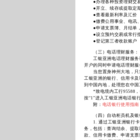
●办理各种投资理财交
●开立、续存或提取定
●查看最新利率及汇价
●缴费公用事业、电讯、
●申请支票簿、月结单，
●设立预约交易或常行
●登记第三者收款账户
（三）电话理财服务：
工银亚洲电话理财服务让
开户的同时申请电话理财服
当您置身神州大地，只需致
工银亚洲的银行、信用卡及证
到中国内地，处理您在中国
*致电境内工行95588，
按“1”进入工银亚洲电话银
附：
电话银行使用指南
（四）自动柜员机及银
1. 通过工银亚洲银行卡
务，包括：查询结余、提取
款、信用卡缴费、申请支票