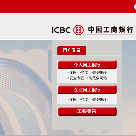
>注册
>指南
>网银助手
>安全专区
>防范假网站
>注册
>指南
>网银助手