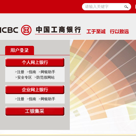
>注册
>指南
>网银助手
>安全专区
>防范假网站
>注册
>指南
>网银助手