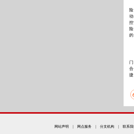
险
动
控
险
的
门
合
捷
网站声明
|
网点服务
|
分支机构
|
联系我