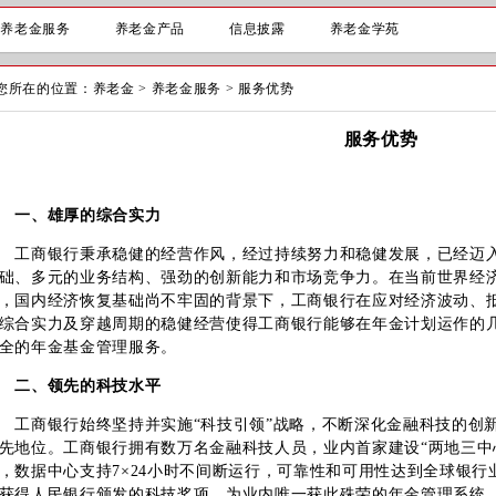
养老金服务
养老金产品
信息披露
养老金学苑
您所在的位置：
养老金
>
养老金服务
>
服务优势
服务优势
一、雄厚的综合实力
工商银行秉承稳健的经营作风，经过持续努力和稳健发展，已经迈
础、多元的业务结构、强劲的创新能力和市场竞争力。在当前世界经
，国内经济恢复基础尚不牢固的背景下，工商银行在应对经济波动、
综合实力及穿越周期的稳健经营使得工商银行能够在年金计划运作的
全的年金基金管理服务。
二、领先的科技水平
商银行始终坚持并实施“科技引领”战略，不断深化金融科技的创新
先地位。工商银行拥有数万名金融科技人员，业内首家建设“两地三中
，数据中心支持7×24小时不间断运行，可靠性和可用性达到全球银
获得人民银行颁发的科技奖项，为业内唯一获此殊荣的年金管理系统