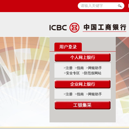
>注册
>指南
>网银助手
>安全专区
>防范假网站
>注册
>指南
>网银助手