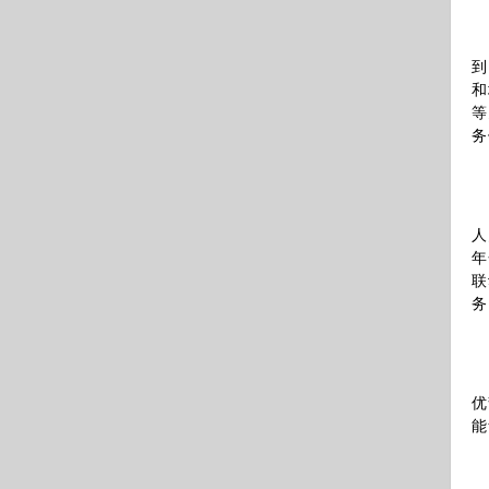
到
和
等
务
人
年
联
务
优
能