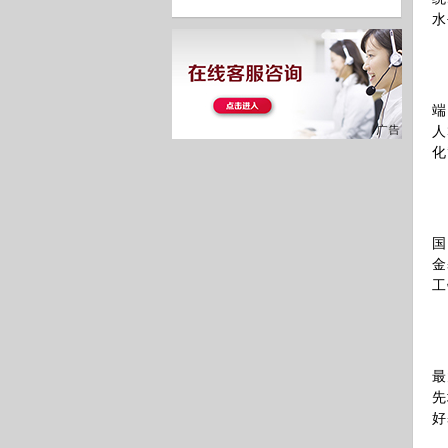
水
端
人
化
国
金
工
最
先
好