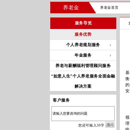
养老金
养老金首页
服务导览
服务优势
个人养老规划服务
年金服务
养老与薪酬福利管理顾问服务
基
“如意人生”个人养老服务全面金融
衡
的
解决方案
安
客户服务
工
领
理
您
还
可输入
30
字
统