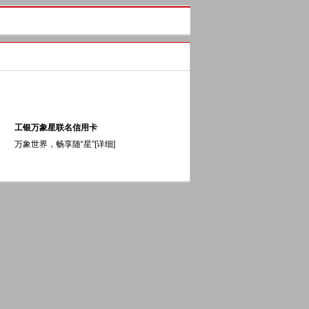
工银万象星联名信用卡
万象世界，畅享随“星”[
详细
]