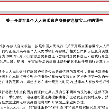
关于开展存量个人人民币账户身份信息核实工作的通告
护存款人合法权益，按照中国人民银行《关于开展全国存量个人人民
，我行正在开展存量个人人民币银行存款账户相关公民身份信息真实性
2007年6月30日前以居民身份证（含临时居民身份证）在我行开
有以户口簿、护照、军官证等居民身份证以外的其他证件在我行开立个
人人民币银行存款账户相关公民身份信息的真实性，并依法对虚假
陆续对在本网点开立账户但身份信息未核实通过的客户进行第一次通告
您在通告范围内，请您务必在通告规定的时间内,携带本人有效身份证件
将依法中止向因身份证件过期以及身份不明等情况的客户提供下列服务
银行、手机银行、电视银行渠道办理的由客户主动发起的实时支取、消
行任意营业网点核实身份信息后即可恢复正常业务办理。
icbc.com.cn）的“便捷服务”-“存折查询”-“账户核实情况查询