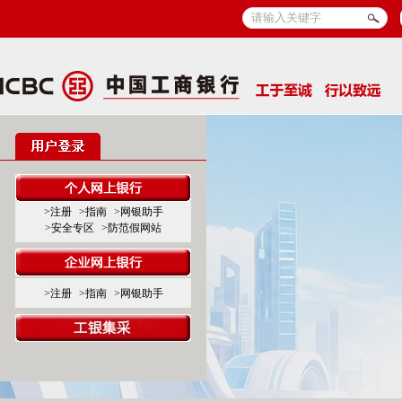
>注册
>指南
>网银助手
>安全专区
>防范假网站
>注册
>指南
>网银助手