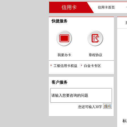
信用卡
信用卡首页
快捷服务
我要办卡
章程协议
工银信用卡权益
白金卡专区
允
客户服务
支
您
还
可输入
30
字
提
标