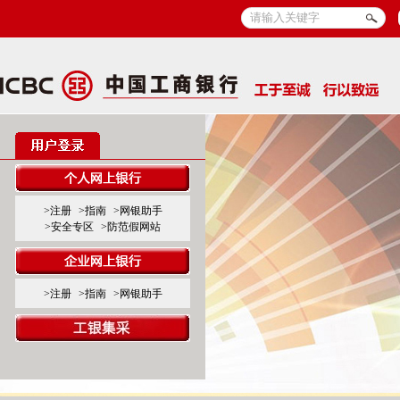
>注册
>指南
>网银助手
>安全专区
>防范假网站
>注册
>指南
>网银助手