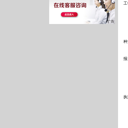
工
种
报
关
执