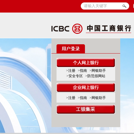
>注册
>指南
>网银助手
>安全专区
>防范假网站
>注册
>指南
>网银助手