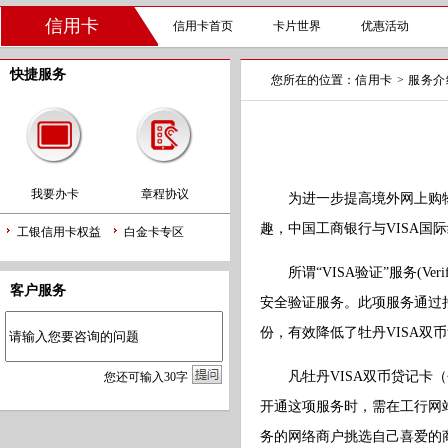
信用卡
信用卡首页
卡片世界
优惠活动
快捷服务
您所在的位置：
信用卡
>
服务介
我要办卡
章程协议
为进一步提高境外网上购物
趣，中国工商银行与VISA国际
工银信用卡权益
白金卡专区
所谓“VISA验证”服务(Ver
客户服务
安全验证服务。此项服务通过
份，有效降低了牡丹VISA双
凡牡丹VISA双币贷记卡（
您
还
可输入
30
字
开通这项服务时，需在工行网站
务的网络商户挑选自己喜爱的