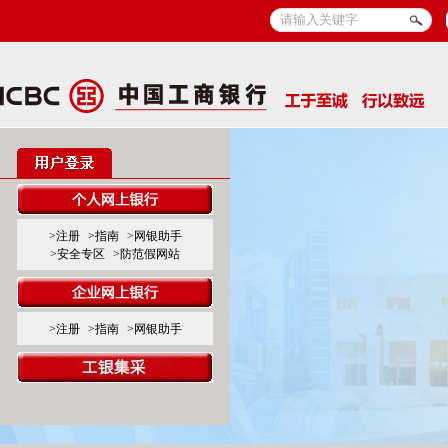
>注册
>指南
>网银助手
>安全专区
>防范假网站
>注册
>指南
>网银助手