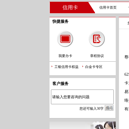
信用卡
信用卡首页
快捷服务
我要办卡
章程协议
尊
根
工银信用卡权益
白金卡专区
6
卡
客户服务
易
络
您
还
可输入
30
字
有