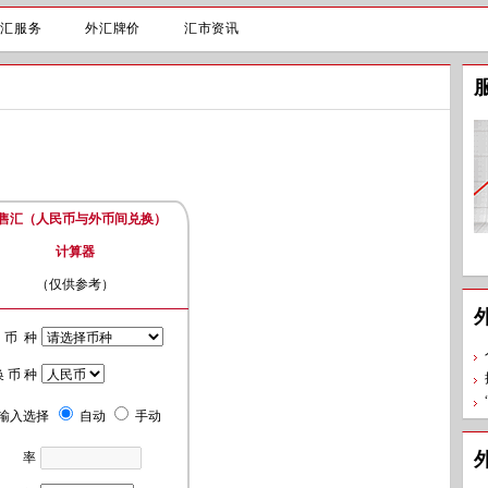
外汇服务
外汇牌价
汇市资讯
售汇（人民币与外币间兑换）
计算器
（仅供参考）
 币 种
换 币 种
输入选择
自动
手动
 率