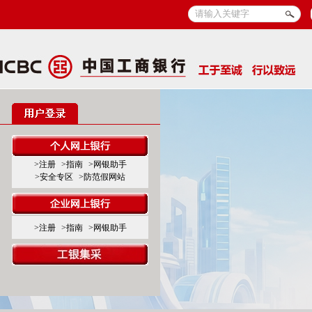
>注册
>指南
>网银助手
>安全专区
>防范假网站
>注册
>指南
>网银助手