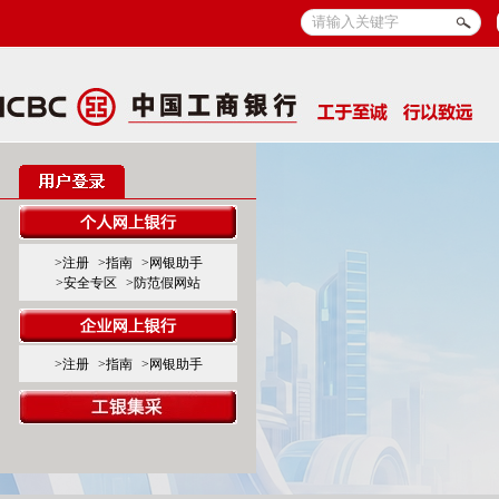
>注册
>指南
>网银助手
>安全专区
>防范假网站
>注册
>指南
>网银助手