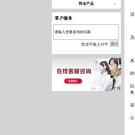
2
同业产品
3
活
客户服务
客
员
您
还
可输入
30
字
1
具
2
的
3
以
务
4
设
5
公
债