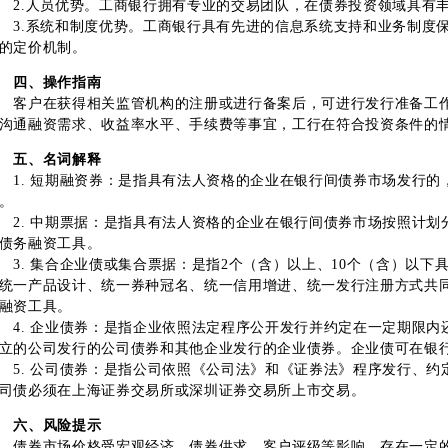
.人员优势。工商银行拥有专业的交易团队，在债券投资领域具有
.系统和制度优势。工商银行具有先进的信息系统支持和业务制度保
的定价机制。
四、操作指南
户在获得相关监管机构的注册或进行备案后，可进行发行准备工作
沟通融资需求、收益率水平、手续费等事宜，工行在符合投资条件的
五、名词解释
. 短期融资券：是指具有法人资格的企业在银行间债券市场发行的
。
. 中期票据：是指具有法人资格的企业在银行间债券市场按照计划
债务融资工具。
. 集合企业债或集合票据：是指2个（含）以上、10个（含）以下
统一产品设计、统一券种冠名、统一信用增进、统一发行注册方式共
融资工具。
. 企业债券：是指企业依照法定程序公开发行并约定在一定期限内
立的公司发行的公司债券和其他企业发行的企业债券。企业债可在银
. 公司债券：是指公司依照《公司法》和《证券法》程序发行、约
司债必须在上海证券交易所或深圳证券交易所上市交易。
六、风险提示
券市场价格受宏观经济、债券供求、客户评级等影响，存在一定