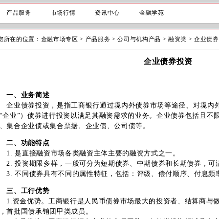
产品服务
市场行情
资讯中心
金融学苑
您所在的位置：
金融市场专区
>
产品服务
>
公司与机构产品
>
融资类
>
企业债券
企业债券投资
一、业务简述
业债券投资，是指工商银行通过境内外债券市场等途径、对境内外
“企业”）债券进行投资以满足其融资需求的业务。企业债券包括且不
、集合企业债或集合票据、企业债、公司债等。
二、功能特点
. 是直接融资市场各类融资主体主要的融资方式之一。
. 投资期限多样，一般可分为短期债券、中期债券和长期债券，可
. 不同债券具有不同的属性特征，包括：评级、偿付顺序、付息频
三、工行优势
.资金优势。工商银行是人民币债券市场最大的投资者、结算商与做
，首批国债承销团甲类成员。