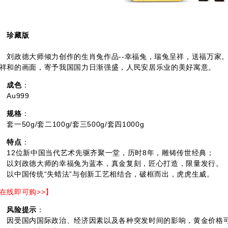
珍藏版
政德大师倾力创作的生肖兔作品--幸福兔，瑞兔呈祥，送福万家。
祥和的画面，寄予我国国力日渐强盛，人民安居乐业的美好寓意。
成色
：
u999
规格
：
一50g/套二100g/套三500g/套四1000g
特点
：
2位新中国当代艺术先驱齐聚一堂，历时8年，雕铸传世经典；
刘政德大师的幸福兔为蓝本，真金复刻，匠心打造，限量发行。
中国传统“失蜡法”与创新工艺相结合，破框而出，虎虎生威。
在线即可购>>】
风险提示
：
受国内国际政治、经济因素以及各种突发时间的影响，黄金价格可