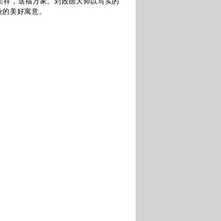
呈祥，送福万家。刘政德大师以写实的
业的美好寓意。