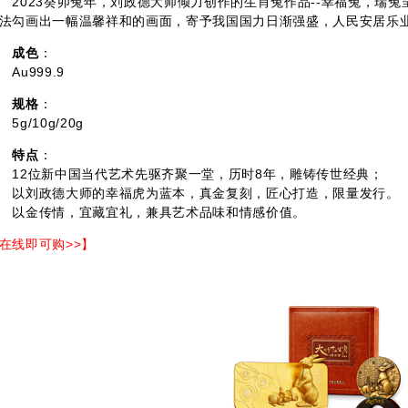
023癸卯兔年，刘政德大师倾力创作的生肖兔作品--幸福兔，瑞兔
法勾画出一幅温馨祥和的画面，寄予我国国力日渐强盛，人民安居乐
成色
：
u999.9
规格
：
g/10g/20g
特点
：
2位新中国当代艺术先驱齐聚一堂，历时8年，雕铸传世经典；
刘政德大师的幸福虎为蓝本，真金复刻，匠心打造，限量发行。
金传情，宜藏宜礼，兼具艺术品味和情感价值。
在线即可购>>】