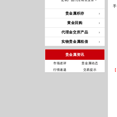
定制产品代理销售业务 >
2
手
贵金属积存
A
黄金回购
代理金交所产品
5
实物贵金属租借
1
贵金属资讯
以
以
市场述评
贵金属动态
行情速递
交易提示
【