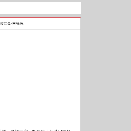
传世金·幸福兔