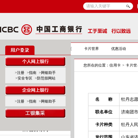
信用卡
信用卡首页
卡片世界
优惠活动
您所在的位置：
信用卡
>
卡片世
标准卡产品系列
>注册
>指南
>网银助手
>安全专区
>防范假网站
标准白金卡
标准金、普卡
名 称
牡丹志
>注册
>指南
>网银助手
联名卡产品系列
联名单位
济南团
商旅服务系列
卡片种类
牡丹人
休闲娱乐系列
发行范围
山东省