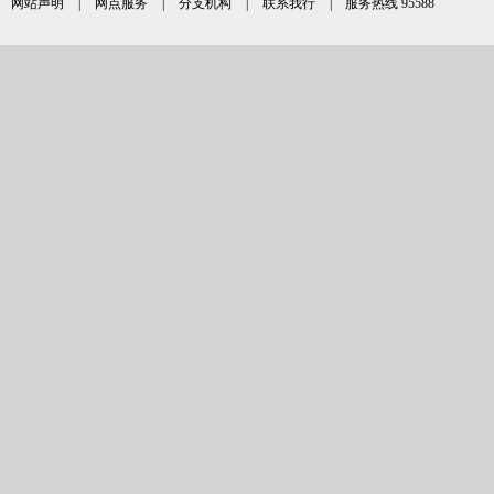
网站声明
|
网点服务
|
分支机构
|
联系我行
| 服务热线 95588