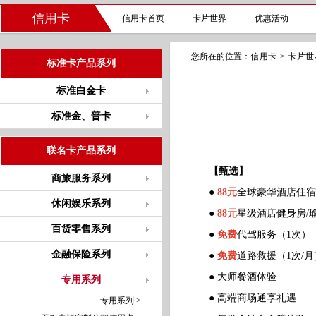
信用卡
信用卡首页
卡片世界
优惠活动
您所在的位置：
信用卡
>
卡片世
标准卡产品系列
标准白金卡
标准金、普卡
联名卡产品系列
【甄选】
商旅服务系列
●
88元
全球豪华酒店住宿
休闲娱乐系列
●
88元
星级酒店健身房/
百货零售系列
●
免费
代驾服务（1次）
金融保险系列
●
免费
道路救援（1次/月
● 大师餐酒体验
专用系列
● 高端商场通享礼遇
专用系列 >