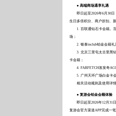
● 高端商场通享礼遇
即日起至2026年6月30
生日多倍积分、商户折扣、
1. 百联通钻石卡会籍。百
场；
2. 银泰inclub铂金会籍礼
3. 北京三里屯太古里黑
卡会籍；
4. FARFETCH发发奇ACCE
5. 广州天环广场白金卡
相关活动规则及使用详情请
● 复游会铂金会籍体验
即日起至2026年12月3
复游会官方渠道APP完成一