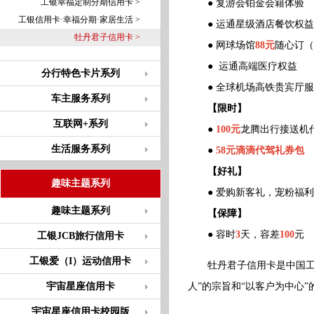
工银幸福定制分期信用卡 >
● 复游会铂金会籍体验
工银信用卡·幸福分期·家居生活 >
● 运通星级酒店餐饮权益（
牡丹君子信用卡 >
● 网球场馆
88元
随心订（
● 运通高端医疗权益
分行特色卡片系列
● 全球机场高铁贵宾厅服
车主服务系列
【限时】
互联网+系列
●
100元
龙腾出行接送机
生活服务系列
●
58元滴滴代驾礼券包
【好礼】
趣味主题系列
● 爱购新客礼，宠粉福
趣味主题系列
【保障】
● 容时
3
天，容差
100
元
工银JCB旅行信用卡
工银爱（I）运动信用卡
牡丹君子信用卡是中国工商
宇宙星座信用卡
人”的宗旨和“以客户为中心
宇宙星座信用卡校园版