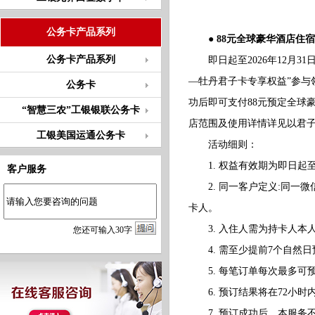
公务卡产品系列
● 88元全球豪华酒店住宿
公务卡产品系列
即日起至2026年12月31
—牡丹君子卡专享权益”参与
公务卡
功后即可支付88元预定全球
“智慧三农”工银银联公务卡
店范围及使用详情详见以君
工银美国运通公务卡
活动细则：
1. 权益有效期为即日起至20
客户服务
2. 同一客户定义:同一微
卡人。
3. 入住人需为持卡人本
您
还
可输入
30
字
4. 需至少提前7个自然日
5. 每笔订单每次最多可预
6. 预订结果将在72小时
7. 预订成功后，本服务