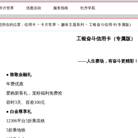
卡片世界
优惠活动
服务指南
牡丹学苑
您所在的位置：
信用卡
>
卡片世界
>
趣味主题系列
>
工银奋斗信用卡(专属版)
工银奋斗信用卡（专属版）
——人生赛场，有奋斗更精彩
● 致敬金融礼
年费优惠
爱购新客礼，宠粉福利免费抢
容时3天、容差100元
●
白金尊享礼
12306平台5折乘高铁
5折乘地铁