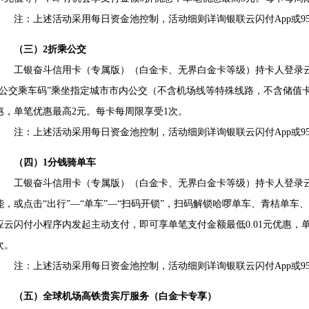
注：上述活动采用每日资金池控制，活动细则详询银联云闪付App或955
（三）2折乘公交
工银奋斗信用卡（专属版）（白金卡、无界白金卡等级）持卡人登录云闪付
“公交乘车码”乘坐指定城市市内公交（不含机场线等特殊线路，不含储值
惠，单笔优惠最高2元。每卡每周限享受1次。
注：上述活动采用每日资金池控制，活动细则详询银联云闪付App或955
（四）1分钱骑单车
工银奋斗信用卡（专属版）（白金卡、无界白金卡等级）持卡人登录云闪
能，或点击“出行”—“单车”—“扫码开锁”，扫码解锁哈啰单车、青桔单
应云闪付小程序内发起主动支付，即可享单笔支付金额最低0.01元优惠，单
次。
注：上述活动采用每日资金池控制，活动细则详询银联云闪付App或955
（五）全球机场高铁贵宾厅服务（白金卡专享）