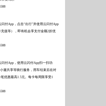
88
App，点击“出行”并使用云闪付App
卡充值等），即有机会享支付金额2折优
88
付App，使用云闪付App扫一扫功
车、小遛共享等骑行服务，用车结束后在对
笔优惠最高1.5元。每卡每周限享受1
88