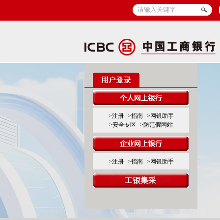
>注册
>指南
>网银助手
>安全专区
>防范假网站
>注册
>指南
>网银助手