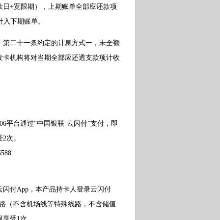
款日+宽限期），上期账单全部应还款项
计入下期账单。
第二十一条约定的计息方式一，未全额
发卡机构将对当期全部应还透支款项计收
平台通过“中国银联-云闪付”支付，即
受2次。
88
付App，本产品持卡人登录云闪付
铁线路（不含机场线等特殊线路，不含储值
限享受1次。