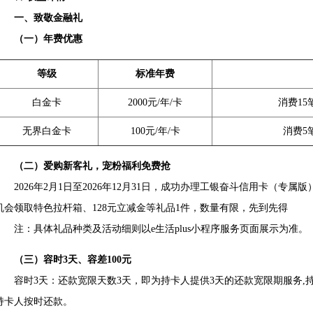
一、致敬金融礼
（一）年费优惠
等级
标准年费
白金卡
2000元/年/卡
消费15
无界白金卡
100元/年/卡
消费5
（二）爱购新客礼，宠粉福利免费抢
2026年2月1日至2026年12月31日，成功办理工银奋斗信用卡（专属
机会领取特色拉杆箱、128元立减金等礼品1件，数量有限，先到先得
注：具体礼品种类及活动细则以e生活plus小程序服务页面展示为准。
（三）容时3天、容差100元
容时3天：还款宽限天数3天，即为持卡人提供3天的还款宽限期服务,持
持卡人按时还款。