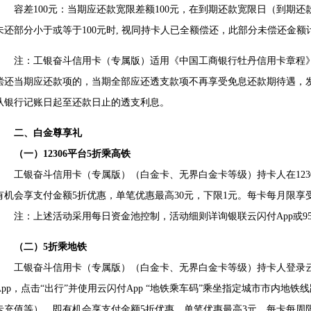
容差100元：当期应还款宽限差额100元，在到期还款宽限日（到期还
未还部分小于或等于100元时, 视同持卡人已全额偿还，此部分未偿还金额
注：工银奋斗信用卡（专属版）适用《中国工商银行牡丹信用卡章程》
偿还当期应还款项的，当期全部应还透支款项不再享受免息还款期待遇，
从银行记账日起至还款日止的透支利息。
二、白金尊享礼
（一）12306平台5折乘高铁
工银奋斗信用卡（专属版）（白金卡、无界白金卡等级）持卡人在12306
有机会享支付金额5折优惠，单笔优惠最高30元，下限1元。每卡每月限享
注：上述活动采用每日资金池控制，活动细则详询银联云闪付App或955
（二）5折乘地铁
工银奋斗信用卡（专属版）（白金卡、无界白金卡等级）持卡人登录云闪
App，点击“出行”并使用云闪付App “地铁乘车码”乘坐指定城市市内地
卡充值等），即有机会享支付金额5折优惠，单笔优惠最高3元。每卡每周