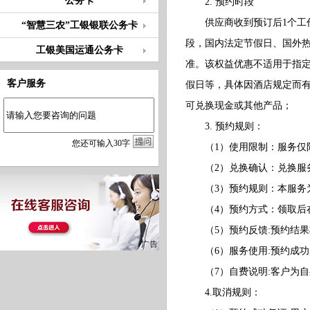
公务卡
2. 预约时段
供应商收到预订后1个工作
“智慧三农”工银银联公务卡
段，国内法定节假日、国外
工银美国运通公务卡
准。该权益优惠不适用于指
客户服务
假日等，具体因酒店规定而
可兑换现金或其他产品；
3. 预约规则：
您
还
可输入
30
字
（1）使用限制：服务仅限
（2）兑换确认：兑换服务
（3）预约规则：本服务为预
（4）预约方式：领取后在
（5）预约反馈:预约结果
（6）服务使用:预约成功
（7）自费说明:客户为自
4.取消规则：