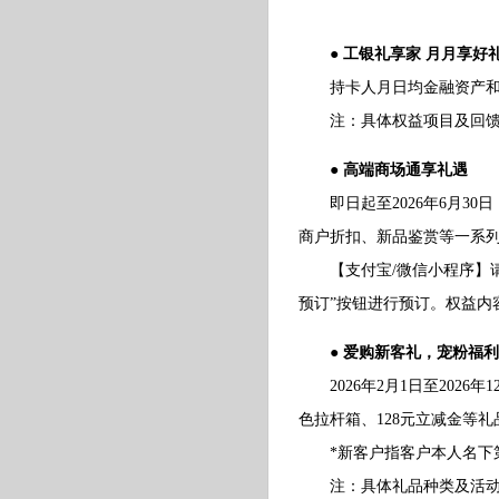
● 工银礼享家 月月享好
持卡人月日均金融资产和星
注：具体权益项目及回馈标
● 高端商场通享礼遇
即日起至2026年6月30
商户折扣、新品鉴赏等一系
【支付宝/微信小程序】请访
预订”按钮进行预订。权益内
● 爱购新客礼，宠粉福
2026年2月1日至2026
色拉杆箱、128元立减金等
*新客户指客户本人名下第一张
注：具体礼品种类及活动细则