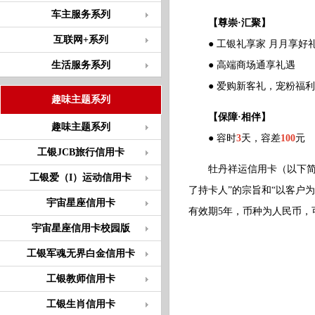
车主服务系列
【尊崇·汇聚】
互联网+系列
● 工银礼享家 月月享好
生活服务系列
● 高端商场通享礼遇
● 爱购新客礼，宠粉福利
趣味主题系列
【保障·相伴】
趣味主题系列
● 容时
3
天，容差
100
元
工银JCB旅行信用卡
牡丹祥运信用卡（以下简称
工银爱（I）运动信用卡
了持卡人”的宗旨和“以客户
宇宙星座信用卡
有效期5年，币种为人民币，
宇宙星座信用卡校园版
工银军魂无界白金信用卡
工银教师信用卡
工银生肖信用卡