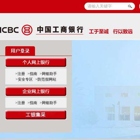
>注册
>指南
>网银助手
>安全专区
>防范假网站
>注册
>指南
>网银助手