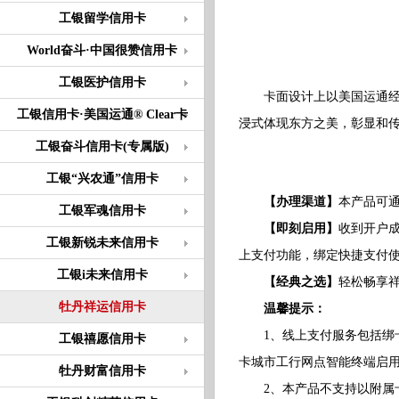
工银留学信用卡
World奋斗·中国很赞信用卡
工银医护信用卡
卡面设计上以美国运通经典
工银信用卡·美国运通® Clear卡
浸式体现东方之美，彰显和
工银奋斗信用卡(专属版)
工银“兴农通”信用卡
【办理渠道】
本产品可
工银军魂信用卡
【即刻启用】
收到开户成
工银新锐未来信用卡
上支付功能，绑定快捷支付
工银i未来信用卡
【经典之选】
轻松畅享
牡丹祥运信用卡
温馨提示：
1、线上支付服务包括绑卡
工银禧愿信用卡
卡城市工行网点智能终端启
牡丹财富信用卡
2、本产品不支持以附属卡