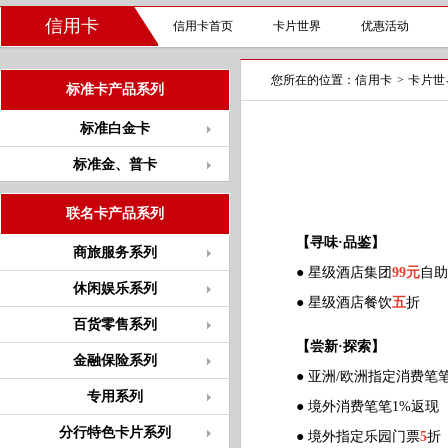
信用卡
信用卡首页
卡片世界
优惠活动
您所在的位置：
信用卡
>
卡片世
标准卡产品系列
标准白金卡
标准金、普卡
联名卡产品系列
【寻味·品鉴】
商旅服务系列
● 星级酒店集团
99元
自助
休闲娱乐系列
● 星级酒店餐饮
五
折
百货零售系列
【尝新·探索】
金融保险系列
● 亚洲/欧洲指定消费笔
专用系列
● 境外消费笔笔1%返现
分行特色卡片系列
● 境外指定乐园门票
5
折