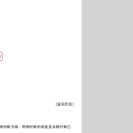
[
返回页首
]
明细对账为辅；明细对账的前提是余额对账已