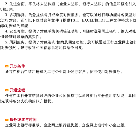
2. 先进全面。率先将未达账项（企业未达账、银行未达账）的信息和概念引
体现出来。
3. 多项选择。为您提供每月或季度对账服务。也可以通过打印功能将各类型
式进行对账。还可以下载对账单文件（提供TXT、EXCEL和PDF三种文件格式
自动对账成为可能。
4. 安全可靠。提供了对账单防伪码验证功能，可随时登录网上银行，输入对
企业验证对账单的真实性。
5. 周到服务。提供了对账咨询/预约及回复功能，您可以通过工行企业网上银
门对账预约，银行收到相关信息后将尽快给予回复。
开办条件
通过在柜台申请注册成为工行企业网上银行客户，便可使用对账服务。
开通流程
任何在工行开立结算账户的企业和团体都可以通过柜台注册使用本功能，集团
须先获得各分支机构的账户授权。
服务渠道与时间
企业网上银行标准版、企业网上银行普及版、企业网上银行中小企业版。