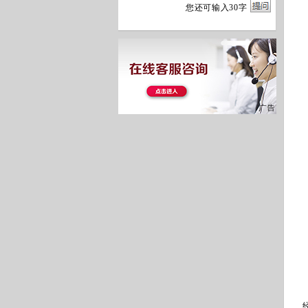
您
还
可输入
30
字