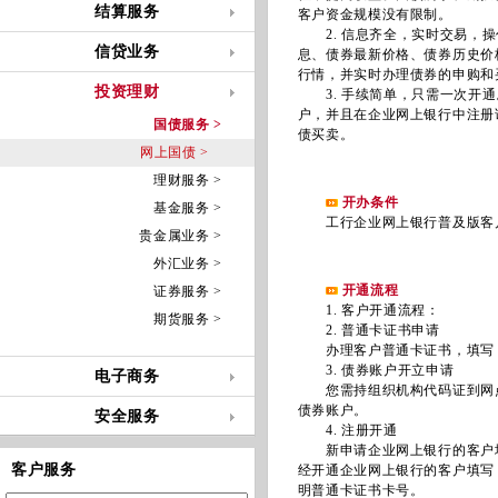
结算服务
客户资金规模没有限制。
2. 信息齐全，实时交易，操
信贷业务
息、债券最新价格、债券历史价
行情，并实时办理债券的申购和
投资理财
3. 手续简单，只需一次开通
户，并且在企业网上银行中注册
国债服务 >
债买卖。
网上国债 >
理财服务 >
开办条件
基金服务 >
工行企业网上银行普及版客
贵金属业务 >
外汇业务 >
开通流程
证券服务 >
1. 客户开通流程：
期货服务 >
2. 普通卡证书申请
办理客户普通卡证书，填写《
3. 债券账户开立申请
电子商务
您需持组织机构代码证到网点
债券账户。
安全服务
4. 注册开通
新申请企业网上银行的客户填写
客户服务
经开通企业网上银行的客户填写
明普通卡证书卡号。