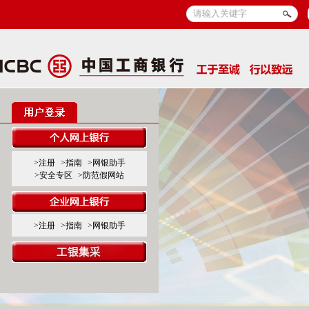
>注册
>指南
>网银助手
>安全专区
>防范假网站
>注册
>指南
>网银助手