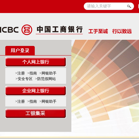
>注册
>指南
>网银助手
>安全专区
>防范假网站
>注册
>指南
>网银助手