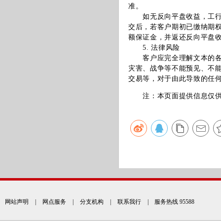
准。
如无反向平盘收益，工行提
交后，若客户期初已缴纳期
额保证金，并返还反向平盘
5. 法律风险
客户应完全理解文本的各项
灾害、战争等不能预见、不
交易等，对于由此导致的任
注：本页面提供信息仅供参
网站声明
|
网点服务
|
分支机构
|
联系我行
| 服务热线 95588