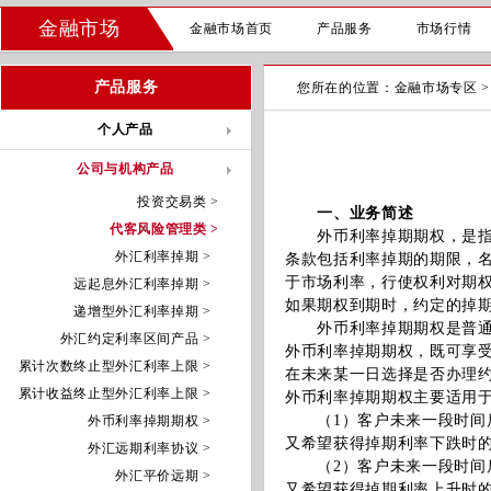
金融市场
金融市场首页
产品服务
市场行情
产品服务
您所在的位置：
金融市场专区
个人产品
公司与机构产品
投资交易类 >
一、业务简述
代客风险管理类 >
外币利率掉期期权，是指期
外汇利率掉期 >
条款包括利率掉期的期限，
于市场利率，行使权利对期
远起息外汇利率掉期 >
如果期权到期时，约定的掉
递增型外汇利率掉期 >
外币利率掉期期权是普通外
外汇约定利率区间产品 >
外币利率掉期期权，既可享
累计次数终止型外汇利率上限 >
在未来某一日选择是否办理
累计收益终止型外汇利率上限 >
外币利率掉期期权主要适用
（1）客户未来一段时间后
外币利率掉期期权 >
又希望获得掉期利率下跌时
外汇远期利率协议 >
（2）客户未来一段时间后
外汇平价远期 >
又希望获得掉期利率上升时