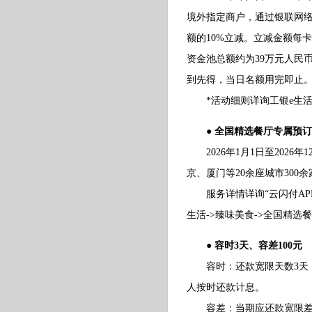
境外指定商户，通过银联网
额的10%立减。立减金额每卡
资金池总额约为39万元人民
到先得，当日名额用完即止
*活动细则详询工银e生活A
● 全国精选餐厅专属预订
2026年1月1日至2026
京、厦门等20余座城市30
服务详情详询“云闪付APP-
生活->臻味美食->全国精选
● 容时3天、容差100元
容时：还款宽限天数3天，即
人按时还款计息。
容差：当期应还款宽限差额