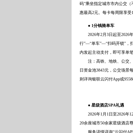
码”乘坐指定城市市内公交（
惠最高2元。每卡每周限享受
● 1分钱骑单车
2026年2月3日起至2026
行”—“单车”—“扫码开锁
内发起主动支付，即可享单笔支
注：高铁、地铁、公交、单车
日资金池3843元，公交场景
则详询银联云闪付App或9558
● 星级酒店SPA礼遇
2026年1月1日至2026
20余座城市50余家星级酒店尊
服务详情详询“云闪付APP-