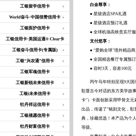
白金尊享：
工银留学信用卡
● 星级酒店SPA礼遇
World奋斗·中国很赞信用卡
● 星级酒店预订礼遇
工银医护信用卡
● 全球机场高铁贵宾厅服
工银信用卡·美国运通® Clear卡
支付悠享：
工银奋斗信用卡(专属版)
● “爱购全球”境外精品商
● 全国精选餐厅专属预订
工银“兴农通”信用卡
● 容时3天，容差100元
工银军魂信用卡
丙午马年特别呈现9大国潮
工银新锐未来信用卡
彰显古今对话的东方美学故事
工银i未来信用卡
卡”）卡面创新采用甲骨文元
牡丹祥运信用卡
出品，传递了“铭刻文化，彰
工银禧愿信用卡
典，珍藏优选！本产品为个人
牡丹财富信用卡
等级。