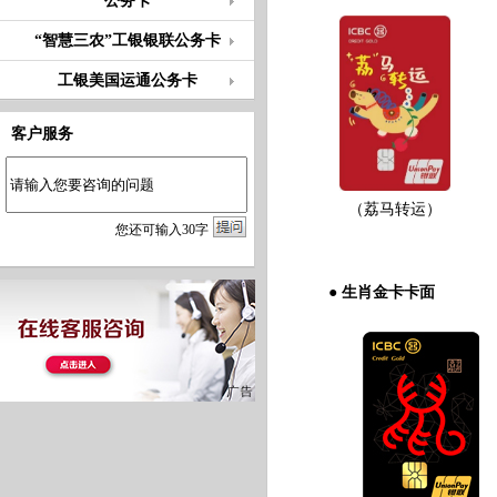
公务卡
“智慧三农”工银银联公务卡
工银美国运通公务卡
客户服务
（荔马转运）
您
还
可输入
30
字
● 生肖金卡卡面