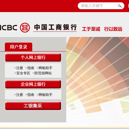
>注册
>指南
>网银助手
>安全专区
>防范假网站
>注册
>指南
>网银助手