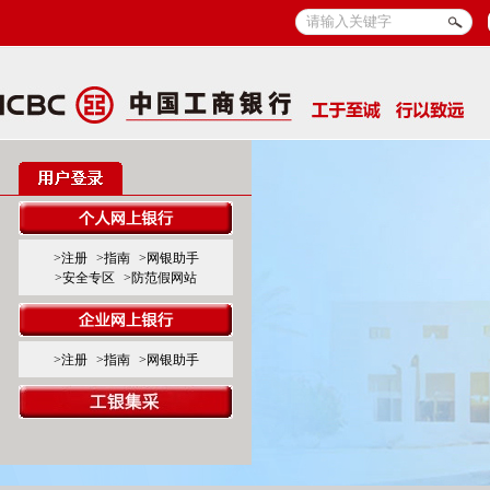
>注册
>指南
>网银助手
>安全专区
>防范假网站
>注册
>指南
>网银助手