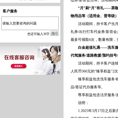
抵券/影音会员等。活动期间
“月”刷“月”有礼——茶
客户服务
物用品等（适用金、普等级
活动期间，持卡客户当月消费
礼券/出行打车代金券/影音
您
还
可输入
30
字
最多可领取6次，数量有限，
白金超值礼遇——洗车服务
代驾服务/道路救援/预约挂
活动期间，持卡客户连续三
人民币360元的“臻享权益”
臻享权益包含洗车服务/机场
品/签证代办服务等。
尊享权益包含洁牙服务/道路
说明：
1.2025年3月17日之