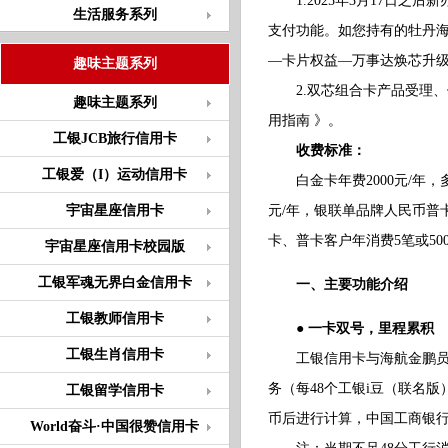
1.2025年3月17日之
生活服务系列
支付功能。如您持有的牡丹海
—卡片权益—万事达焕芯升
趣味主题系列
2.双芯组合卡产品受理、
趣味主题系列
用指南 》。
工银JCB旅行信用卡
收费标准：
工银爱（I）运动信用卡
白金卡年费2000元/年，多
宇宙星座信用卡
元/年，银联单品牌人民币普
卡、普卡客户年消费5笔或5
宇宙星座信用卡校园版
工银军魂无界白金信用卡
一、主要功能介绍
工银教师信用卡
● 一卡双号，里程累积
工银生肖信用卡
工银信用卡与海航金鹏员卡
务（每48个工银i豆（联名
工银留学信用卡
币后进行计算，中国工商银行
World奋斗·中国很赞信用卡