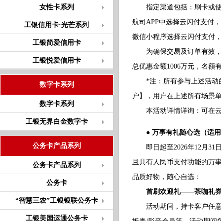
女性卡系列
指定渠道包括：刷卡或使用银
航司APP中选择云闪付支付
工银信用卡·光芒系列
微信小程序选择云闪付支付，
工银简爱信用卡
为确保交易及订单有效，至低
工银悦爱信用卡
总优惠金额1006万元，名
*注：所有参与上述活动的
数字卡系列
户】，用户在上述所有场景单
数字卡系列
本活动详情详询：可在云闪付
工银无界白金数字卡
● 万事有礼随心选（适用
公务卡产品系列
即日起至2026年12月3
且具有人民币支付功能的万事达
公务卡产品系列
品质好物，随心自选：
公务卡
首刷欢迎礼——茶咖礼券
“智慧三农”工银银联公务卡
活动期间，持卡客户任意消费
工银美国运通公务卡