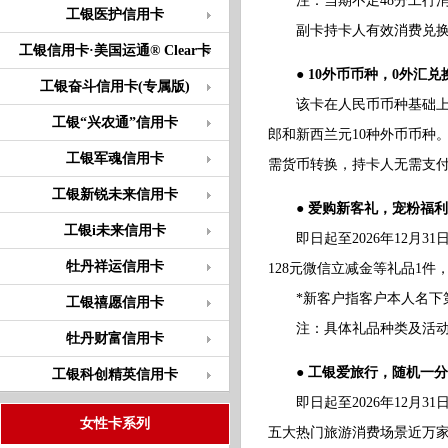
注：当期不足48分工行消
工银医护信用卡
副卡持卡人有效消费兑换的
工银信用卡·美国运通® Clear卡
● 10外币币种，0外汇
工银奋斗信用卡(专属版)
该卡在人民币币种基础上，
工银“兴农通”信用卡
郎和新西兰元10种外币币种
工银军魂信用卡
需货币转换，持卡人无需支付
工银新锐未来信用卡
● 爱购新客礼，宠粉福
工银i未来信用卡
即日起至2026年12月3
牡丹祥运信用卡
128元微信立减金等礼品1
*新客户指客户本人名下第一张
工银禧愿信用卡
注：具体礼品种类及活动细则
牡丹财富信用卡
● 工银爱旅行，随机一分
工银科创精英信用卡
即日起至2026年12月3
女性卡系列
五大热门旅游消费场景近万家