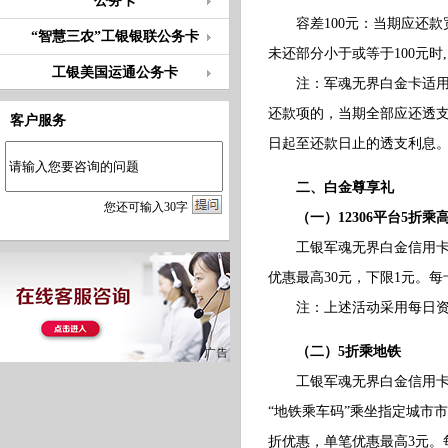
公务卡
容差100元：当期应还款宽
“智慧三农”工银银联公务卡
未还部分小于或等于100元
工银美国运通公务卡
注：军魂无界白金卡适用《
还款项的，当期全部应还透
客户服务
日起至还款日止的透支利息
二、白金尊享礼
您
还
可输入
30
字
（一）12306平台5折乘
工银军魂无界白金信用卡持卡
优惠最高30元，下限1元。每
注：上述活动采用每日资金池
（二）5折乘地铁
工银军魂无界白金信用卡持卡
“地铁乘车码”乘坐指定城市
折优惠，单笔优惠最高3元。