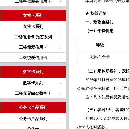
军魂无界白金卡为银联单标识
工银科创精英信用卡
★ 权益详情
女性卡系列
一、致敬金融礼
女性卡系列
（一）年费优惠
工银信用卡·光芒系列
等级
工银简爱信用卡
无界白金卡
工银悦爱信用卡
（二）爱购新客礼，宠
数字卡系列
2026年2月1日至2026
数字卡系列
会领取特色拉杆箱、128元
工银无界白金数字卡
注：具体礼品种类及活动细则
公务卡产品系列
（三）容时3天、容差10
容时3天：还款宽限天数3天
公务卡产品系列
持卡人按时还款。