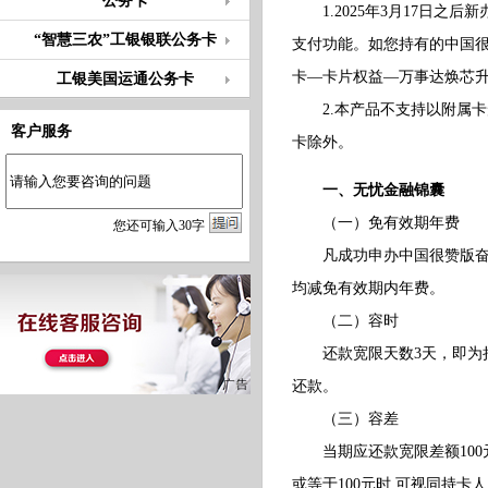
公务卡
1.2025年3月17日之
“智慧三农”工银银联公务卡
支付功能。如您持有的中国很
卡—卡片权益—万事达焕芯
工银美国运通公务卡
2.本产品不支持以附属卡
客户服务
卡除外。
一、无忧金融锦囊
（一）免有效期年费
您
还
可输入
30
字
凡成功申办中国很赞版奋斗
均减免有效期内年费。
（二）容时
还款宽限天数3天，即为持卡
还款。
（三）容差
当期应还款宽限差额100
或等于100元时,可视同持