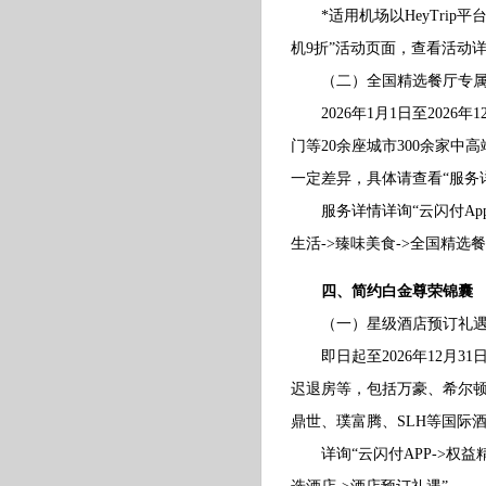
*适用机场以HeyTrip平台
机9折”活动页面，查看活动
（二）全国精选餐厅专属
2026年1月1日至2026
门等20余座城市300余家
一定差异，具体请查看“服务
服务详情详询“云闪付App-
生活->臻味美食->全国精选
四、简约白金尊荣锦囊
（一）星级酒店预订礼遇
即日起至2026年12月3
迟退房等，包括万豪、希尔
鼎世、璞富腾、SLH等国际
详询“云闪付APP->权益精