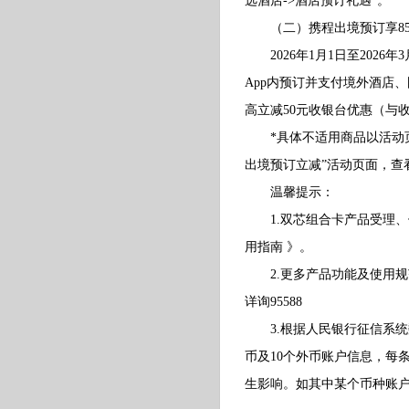
选酒店->酒店预订礼遇”。
（二）携程出境预订享85
2026年1月1日至2026
App内预订并支付境外酒店
高立减50元收银台优惠（与
*具体不适用商品以活动页面
出境预订立减”活动页面，查
温馨提示：
1.双芯组合卡产品受理、
用指南 》。
2.更多产品功能及使用规
详询95588
3.根据人民银行征信系统
币及10个外币账户信息，每
生影响。如其中某个币种账