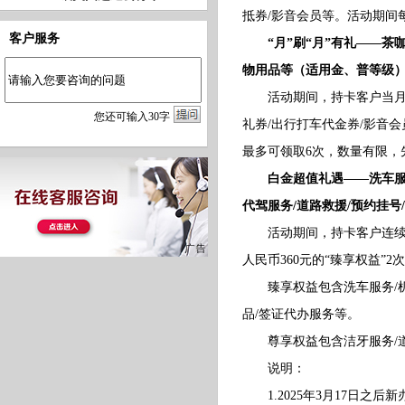
抵券/影音会员等。活动期间
客户服务
“月”刷“月”有礼——茶
物用品等（适用金、普等级
活动期间，持卡客户当月消费
您
还
可输入
30
字
礼券/出行打车代金券/影音
最多可领取6次，数量有限，
白金超值礼遇——洗车服务
代驾服务/道路救援/预约挂
活动期间，持卡客户连续三
人民币360元的“臻享权益”
臻享权益包含洗车服务/机场
品/签证代办服务等。
尊享权益包含洁牙服务/道路
说明：
1.2025年3月17日之