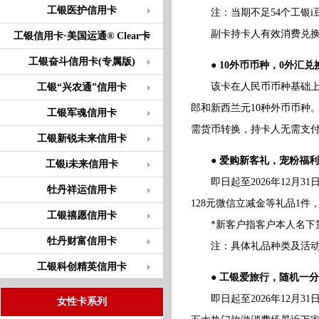
工银医护信用卡
注：当期不足54个工银i
副卡持卡人有效消费兑换的
工银信用卡·美国运通® Clear卡
工银奋斗信用卡(专属版)
● 10外币币种，0外汇兑
该卡在人民币币种基础上，
工银“兴农通”信用卡
郎和新西兰元10种外币币种
工银军魂信用卡
需货币转换，持卡人无需支付
工银新锐未来信用卡
● 爱购新客礼，宠粉福
工银i未来信用卡
即日起至2026年12月3
牡丹祥运信用卡
128元微信立减金等礼品1
工银禧愿信用卡
*新客户指客户本人名下第一张
牡丹财富信用卡
注：具体礼品种类及活动细则
工银科创精英信用卡
● 工银爱旅行，随机一
即日起至2026年12月3
女性卡系列