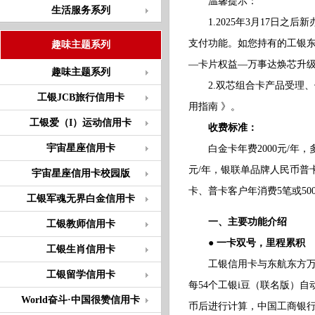
温馨提示：
生活服务系列
1.2025年3月17日之
支付功能。如您持有的工银东
趣味主题系列
—卡片权益—万事达焕芯升
趣味主题系列
2.双芯组合卡产品受理、
工银JCB旅行信用卡
用指南 》。
工银爱（I）运动信用卡
收费标准：
宇宙星座信用卡
白金卡年费2000元/年，多
元/年，银联单品牌人民币普
宇宙星座信用卡校园版
卡、普卡客户年消费5笔或5
工银军魂无界白金信用卡
一、主要功能介绍
工银教师信用卡
● 一卡双号，里程累积
工银生肖信用卡
工银信用卡与东航东方万里
工银留学信用卡
每54个工银i豆（联名版）
World奋斗·中国很赞信用卡
币后进行计算，中国工商银行