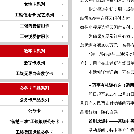
五大热门旅游消费场景近万家
女性卡系列
指定渠道包括：刷卡或使用银
工银信用卡·光芒系列
航司APP中选择云闪付支付
工银简爱信用卡
微信小程序选择云闪付支付，
为确保交易及订单有效，至低
工银悦爱信用卡
总优惠金额1006万元，名
数字卡系列
*注：所有参与上述活动的
数字卡系列
户】，用户在上述所有场景单
本活动详情详询：可在云闪付
工银无界白金数字卡
● 万事有礼随心选（适
公务卡产品系列
即日起至2026年12月3
公务卡产品系列
且具有人民币支付功能的万事达
公务卡
品质好物，随心自选：
首刷欢迎礼——茶咖礼券
“智慧三农”工银银联公务卡
活动期间，持卡客户任意消费
工银美国运通公务卡