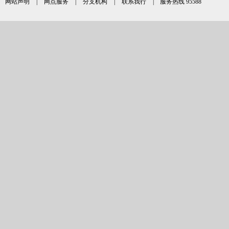
网站声明
|
网点服务
|
分支机构
|
联系我行
| 服务热线 95588