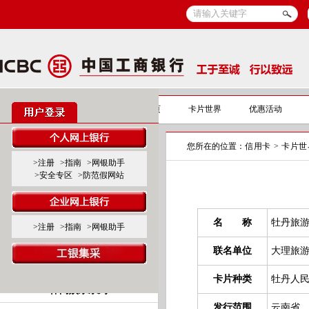
信用卡
信用卡首页
卡片世界
优惠活动
您所在的位置：
信用卡
>
卡片世
标准卡产品系列
>注册
>指南
>网银助手
>安全专区
>防范假网站
标准白金卡
标准金、普卡
名 称
牡丹旅
>注册
>指南
>网银助手
联名卡产品系列
联名单位
大理旅
商旅服务系列
卡片种类
牡丹人
休闲娱乐系列
发行范围
云南省