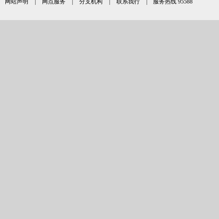
网站声明
|
网点服务
|
分支机构
|
联系我行
| 服务热线 95588