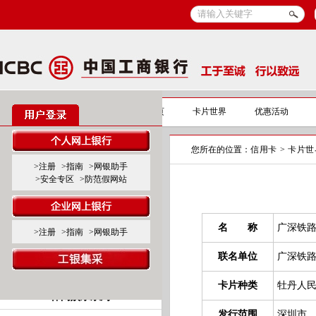
信用卡
信用卡首页
卡片世界
优惠活动
您所在的位置：
信用卡
>
卡片世
标准卡产品系列
>注册
>指南
>网银助手
>安全专区
>防范假网站
标准白金卡
标准金、普卡
名 称
广深铁
>注册
>指南
>网银助手
联名卡产品系列
联名单位
广深铁
商旅服务系列
卡片种类
牡丹人
休闲娱乐系列
发行范围
深圳市