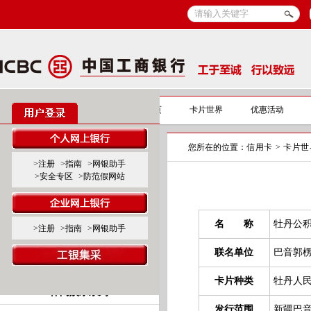
信用卡
信用卡首页
卡片世界
优惠活动
您所在的位置：
信用卡
>
卡片世
标准卡产品系列
>注册
>指南
>网银助手
>安全专区
>防范假网站
标准白金卡
标准金、普卡
名 称
牡丹公
>注册
>指南
>网银助手
联名卡产品系列
联名单位
巴音郭
商旅服务系列
卡片种类
牡丹人
休闲娱乐系列
发行范围
新疆巴