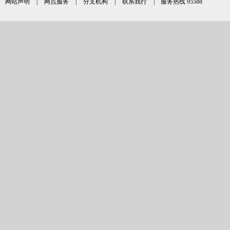
网站声明
|
网点服务
|
分支机构
|
联系我行
| 服务热线 95588