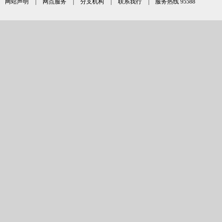
网站声明
|
网点服务
|
分支机构
|
联系我行
| 服务热线 95588