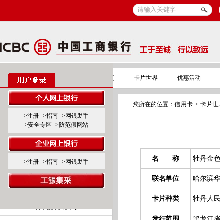
信用卡
信用卡首页
卡片世界
优惠活动
您所在的位置：
信用卡
>
卡片世
标准卡产品系列
>注册
>指南
>网银助手
>安全专区
>防范假网站
标准白金卡
标准金、普卡
名 称
牡丹金
>注册
>指南
>网银助手
联名卡产品系列
联名单位
哈尔滨
商旅服务系列
卡片种类
牡丹人民
休闲娱乐系列
发行范围
黑龙江