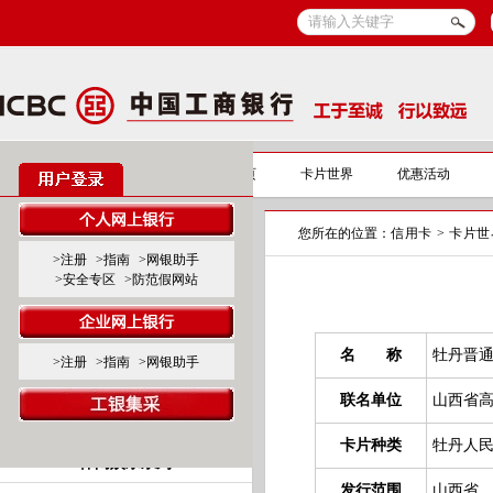
信用卡
信用卡首页
卡片世界
优惠活动
您所在的位置：
信用卡
>
卡片世
标准卡产品系列
>注册
>指南
>网银助手
>安全专区
>防范假网站
标准白金卡
标准金、普卡
名 称
牡丹晋
>注册
>指南
>网银助手
联名卡产品系列
联名单位
山西省
商旅服务系列
卡片种类
牡丹人
休闲娱乐系列
发行范围
山西省