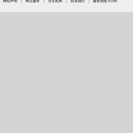
网站声明
|
网点服务
|
分支机构
|
联系我行
| 服务热线 95588