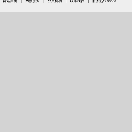
网站声明
|
网点服务
|
分支机构
|
联系我行
| 服务热线 95588