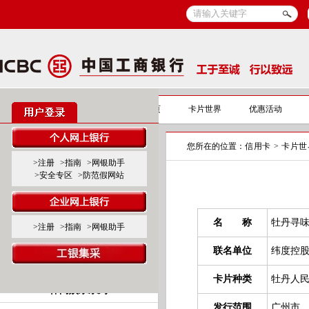
信用卡
信用卡首页
卡片世界
优惠活动
您所在的位置：
信用卡
>
卡片世
标准卡产品系列
>注册
>指南
>网银助手
>安全专区
>防范假网站
标准白金卡
标准金、普卡
名 称
牡丹寻
>注册
>指南
>网银助手
联名卡产品系列
联名单位
纬度控
商旅服务系列
卡片种类
牡丹人
休闲娱乐系列
发行范围
广州市