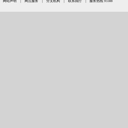
网站声明
|
网点服务
|
分支机构
|
联系我行
| 服务热线 95588