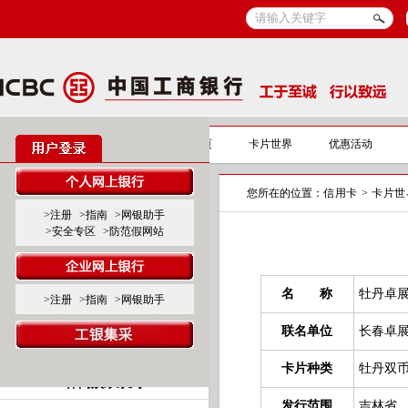
信用卡
信用卡首页
卡片世界
优惠活动
您所在的位置：
信用卡
>
卡片世
标准卡产品系列
>注册
>指南
>网银助手
>安全专区
>防范假网站
标准白金卡
标准金、普卡
名 称
牡丹卓
>注册
>指南
>网银助手
联名卡产品系列
联名单位
长春卓
商旅服务系列
卡片种类
牡丹双币
休闲娱乐系列
发行范围
吉林省