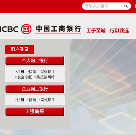
>注册
>指南
>网银助手
>安全专区
>防范假网站
>注册
>指南
>网银助手