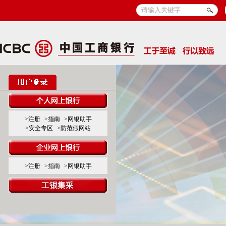
>注册
>指南
>网银助手
>安全专区
>防范假网站
>注册
>指南
>网银助手