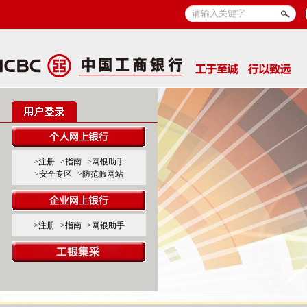
>注册
>指南
>网银助手
>安全专区
>防范假网站
>注册
>指南
>网银助手