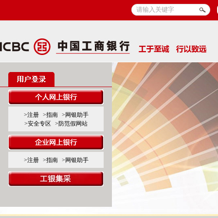
>注册
>指南
>网银助手
>安全专区
>防范假网站
>注册
>指南
>网银助手