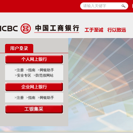
>注册
>指南
>网银助手
>安全专区
>防范假网站
>注册
>指南
>网银助手