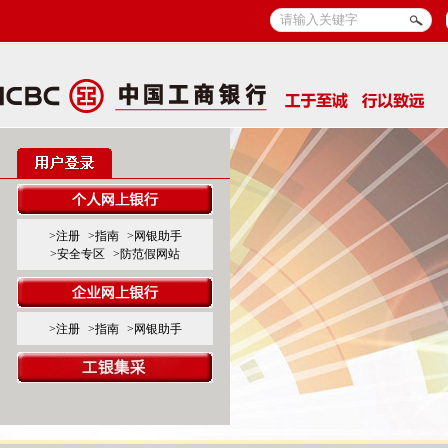
>注册
>指南
>网银助手
>安全专区
>防范假网站
>注册
>指南
>网银助手